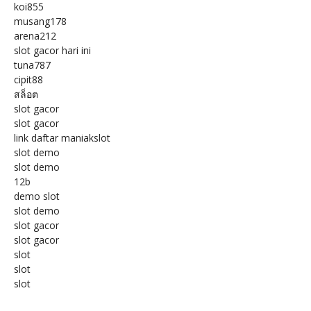
koi855
musang178
arena212
slot gacor hari ini
tuna787
cipit88
สล็อต
slot gacor
slot gacor
link daftar maniakslot
slot demo
slot demo
12b
demo slot
slot demo
slot gacor
slot gacor
slot
slot
slot