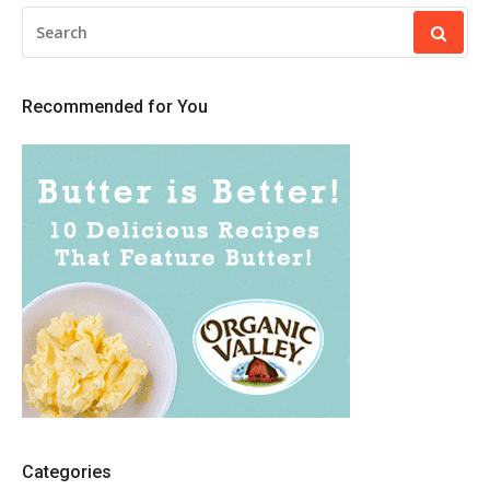
SEARCH
FOR:
Recommended for You
Categories