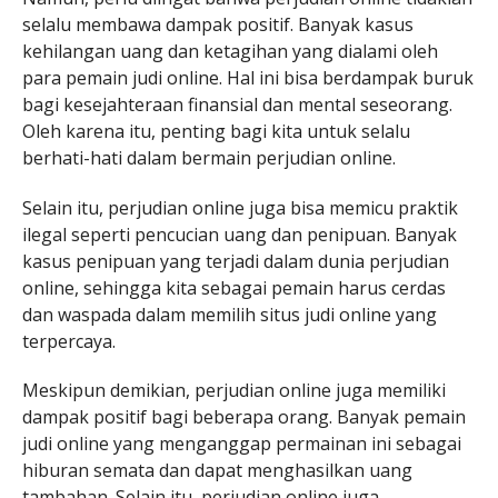
selalu membawa dampak positif. Banyak kasus
kehilangan uang dan ketagihan yang dialami oleh
para pemain judi online. Hal ini bisa berdampak buruk
bagi kesejahteraan finansial dan mental seseorang.
Oleh karena itu, penting bagi kita untuk selalu
berhati-hati dalam bermain perjudian online.
Selain itu, perjudian online juga bisa memicu praktik
ilegal seperti pencucian uang dan penipuan. Banyak
kasus penipuan yang terjadi dalam dunia perjudian
online, sehingga kita sebagai pemain harus cerdas
dan waspada dalam memilih situs judi online yang
terpercaya.
Meskipun demikian, perjudian online juga memiliki
dampak positif bagi beberapa orang. Banyak pemain
judi online yang menganggap permainan ini sebagai
hiburan semata dan dapat menghasilkan uang
tambahan. Selain itu, perjudian online juga