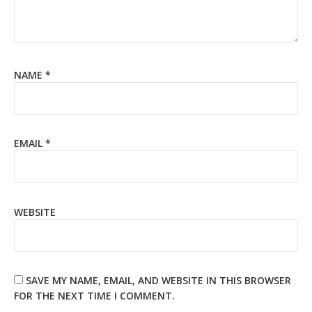
NAME
*
EMAIL
*
WEBSITE
SAVE MY NAME, EMAIL, AND WEBSITE IN THIS BROWSER
FOR THE NEXT TIME I COMMENT.