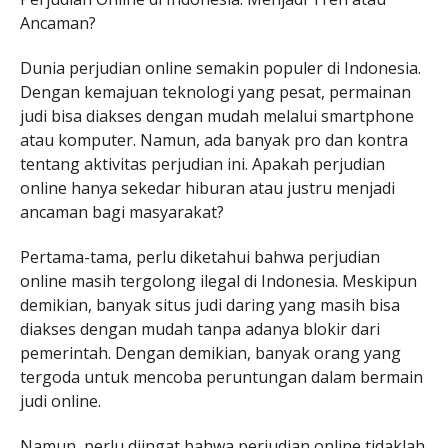
Ancaman?
Dunia perjudian online semakin populer di Indonesia.
Dengan kemajuan teknologi yang pesat, permainan
judi bisa diakses dengan mudah melalui smartphone
atau komputer. Namun, ada banyak pro dan kontra
tentang aktivitas perjudian ini. Apakah perjudian
online hanya sekedar hiburan atau justru menjadi
ancaman bagi masyarakat?
Pertama-tama, perlu diketahui bahwa perjudian
online masih tergolong ilegal di Indonesia. Meskipun
demikian, banyak situs judi daring yang masih bisa
diakses dengan mudah tanpa adanya blokir dari
pemerintah. Dengan demikian, banyak orang yang
tergoda untuk mencoba peruntungan dalam bermain
judi online.
Namun, perlu diingat bahwa perjudian online tidaklah