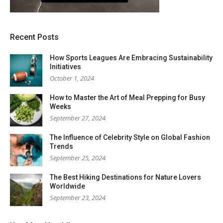
Recent Posts
How Sports Leagues Are Embracing Sustainability
Initiatives
October 1, 2024
How to Master the Art of Meal Prepping for Busy
Weeks
September 27, 2024
The Influence of Celebrity Style on Global Fashion
Trends
September 25, 2024
The Best Hiking Destinations for Nature Lovers
Worldwide
September 23, 2024