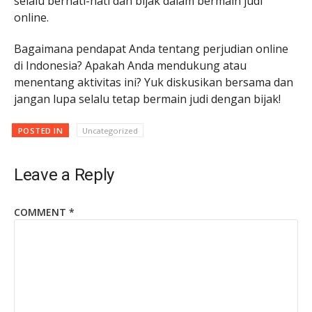
selalu berhati-hati dan bijak dalam bermain judi
online.
Bagaimana pendapat Anda tentang perjudian online
di Indonesia? Apakah Anda mendukung atau
menentang aktivitas ini? Yuk diskusikan bersama dan
jangan lupa selalu tetap bermain judi dengan bijak!
POSTED IN
Uncategorized
Leave a Reply
COMMENT
*