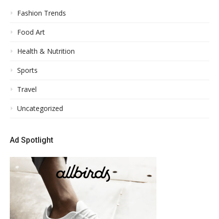
Fashion Trends
Food Art
Health & Nutrition
Sports
Travel
Uncategorized
Ad Spotlight